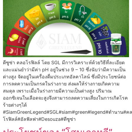
ดีซูซ่า คลอโรฟิลล์ โดย SGL มีการวิเคราะห์ด้วยวิธีที่ละเอียด
และแม่นยำว่ามีค่า pH อยู่ในช่วง 9 – 10 ซึ่งนับว่ามีความเป็น
ด่างสูง จัดอยู่ในเครื่องดื่มประเภทอัลคาไลน์ ซึ่งมีประโยชน์ต่อ
การลดความเป็นกรดในร่างกาย ส่งผลให้ร่างกายเกิดความ
สมดุล เพราะเมื่อในร่างกายมีความเป็นด่างสูง ปริมาณ
ออกซิเจนในเลือดจะสูงจึงสามารถลดความเสี่ยงในการเกิดโรค
ร้ายต่างๆได้
#SiamGreenLegend#SGL#siam#green#legend#ตำนาน#ค
โรฟิลล์#อัลฟัลฟา#Desouza#ดีซูซ่า