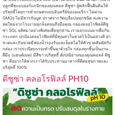
ปลูกพืชแบบออร์แกนิกของคุณพอล ดีซูซ่า ผู้พลิกฟื้นผืนดินให้
บริสุทธิ์โดยการทำเกษตรแบบอินทรีย์ของอเมริกา ไม่ผ่าน
GMOs ไม่มีสารกันบูด ปราศจากวัตถุเจือปนทุกชนิด คงความ
สดใหม่จากโรงงานทุกล็อตจนถึงมือคุณ กล่องคลอโรฟิลล์ดีซู
ซ่า SGL ผลิตมาอย่างพิเศษเพื่อทุกท่าน เราออกแบบมาเพื่อกัน
กระแทก ปกป้องคลอโรฟิลล์ที่มีคุณค่าในขวดไว้เป็นอย่างดี ฝา
ขวดและกันขวดมีฟองน้ำรองรับและล็อคไม่ให้ตัวขวดสัมผัสกับ
กล่อง เราประณีตบรรจงทำขึ้นมาด้วยใจ กล่องทุกชิ้นเป็นงาน
ฝีมือ (แฮนด์เมด) มีสีขาวบริสุทธิ์ ดั่งปณิธานของคุณพอลล์ ดีซู
ซ่า ที่อยากให้พวกเราได้รับประทานอาหารที่ดีต่อสุขภาพและ
บริสุทธิ์ 100%
ดีซูซ่า คลอโรฟิลล์ PH10