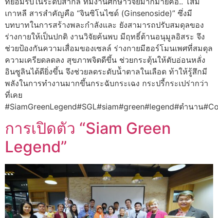
ที่ยอมรับในระดับสากล ที่มีงานศึกษาวิจัยมากมายคือ.. โสม
เกาหลี สารสำคัญคือ “จินซิโนไซด์ (Ginsenoside)” ซึ่งมี
บทบาทในการสร้างพละกำลังและ ยังสามารถปรับสมดุลของ
ร่างกายให้เป็นปกติ งานวิจัยค้นพบ มีฤทธิ์ต้านอนุมูลอิสระ จึง
ช่วยป้องกันความเสื่อมของเซลล์ ร่างกายมีฮอร์โมนเพศที่สมดุล
ความเครียดลดลง สุขภาพจิตดีขึ้น ช่วยกระตุ้นให้ตับอ่อนหลั่ง
อินซูลินได้ดียิ่งขึ้น จึงช่วยลดระดับน้้าตาลในเลือด ท้าให้รู้สึกมี
พลังในการทำงานมากขึ้นกระฉับกระเฉง กระปรี้กระเปร่ากว่า
ที่เคย
#SiamGreenLegend#SGL#siam#green#legend#ตำนาน#Co
การเปิดตัว “Siam Green
Legend”