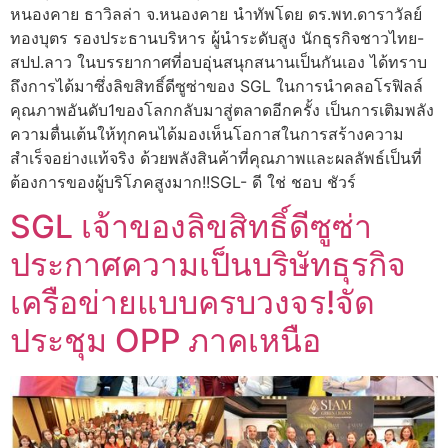
หนองคาย ธาวิลล่า จ.หนองคาย นำทัพโดย ดร.พท.ดาราวัลย์
ทองบุตร รองประธานบริหาร ผู้นำระดับสูง นักธุรกิจชาวไทย-
สปป.ลาว ในบรรยากาศที่อบอุ่นสนุกสนานเป็นกันเอง ได้ทราบ
ถึงการได้มาซึ่งลิขสิทธิ์ดีซูซ่าของ SGL ในการนำคลอโรฟิลล์
คุณภาพอันดับ1ของโลกกลับมาสู่ตลาดอีกครั้ง เป็นการเติมพลัง
ความตื่นเต้นให้ทุกคนได้มองเห็นโอกาสในการสร้างความ
สำเร็จอย่างแท้จริง ด้วยพลังสินค้าที่คุณภาพและผลลัพธ์เป็นที่
ต้องการของผู้บริโภคสูงมาก!!SGL- ดี ใช่ ชอบ ชัวร์
SGL เจ้าของลิขสิทธิ์ดีซูซ่า
ประกาศความเป็นบริษัทธุรกิจ
เครือข่ายแบบครบวงจร!จัด
ประชุม OPP ภาคเหนือ