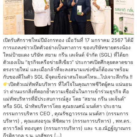
เปิดรับศักราชใหม่ปีมังกรทอง เมื่อวันที่ 17 มกราคม 2567 ได้มี
การแถลงข่าวเปิดตัวอย่างเป็นทางการ ของบริษัทขายตรงน้อง
ใหม่ป้ายแดง บริษัท สยาม กรีน เลเจ้นด์ จำกัด (SGL) ที่ได้ยก
ตัวเองเป็น “ธุรกิจเครือข่ายสีเขียว” ประกาศเปิดศึกลุยตลาดขาย
ตรงรายใหม่ และเมื่อกล้าที่จะลงสนามแข่งขันก็ต้องมาพร้อม
กับของดีในตัว SGL มีจุดแข็งน่าสนใจแค่ไหน…ไปเจาะลึกกัน !!
เปิดตัวแม่ทัพทีมบริหาร ที่ใส่ใจในคุณภาพชีวิตผู้คน แน่นอน
ว่า ด่านแรกสิ่งที่ตอกย้ำความเชื่อมั่นในการเข้าร่วมธุรกิจ คือ
แม่ทัพบริหารที่มีประสบการณ์สูง โดย “สยาม กรีน เลเจ้นด์”
หรือ SGL นำทัพบริหารโดย คุณธเนศน์ มนต์สา ประธาน
กรรมการบริหาร CEO , คุณรัชฎาวรรณ มนต์สา (กรรมการ
บริหาร) , คุณแสงอรุณ พิชิตมาร (กรรมการบริหาร) , พท.ดร.
ดาราวัลย์ ทองบุตร (กรรมการบริหาร) และ ร.อ.ณัฏฐ์ญาณกร
กีรติธากุล ร.น. เภสัชกร […]