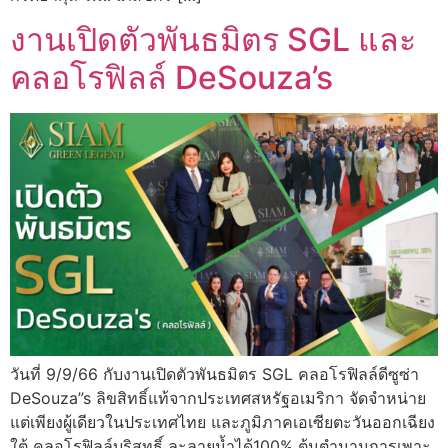
งานเปิดตัวพันธมิตร SGL และ
คลอโรฟิลล์ DeSouza’s
วันที่ 9/9/66 กับงานเปิดตัวพันธมิตร SGL คลอโรฟิลล์ดีซูซ่า
DeSouza”s ลิขสิทธิ์แท้จากประเทศสหรัฐอเมริกา จัดจำหน่าย
แต่เพียงผู้เดียวในประเทศไทย และภูมิภาคเอเซียตะวันออกเฉียง
ใต้ คลอโรฟิลล์บริสุทธิ์ ละลายน้ำได้100% ต้นตำนานการเพาะ