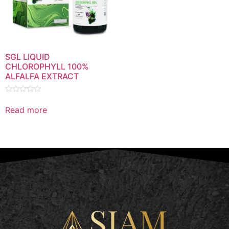
SGL LIQUID
CHLOROPHYLL 100%
ALFALFA EXTRACT
Rated
0
Read more
out
of
5