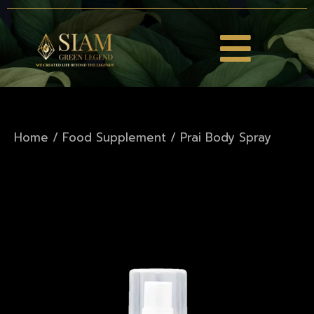
Home
/
Food Supplement
/ Prai Body Spray