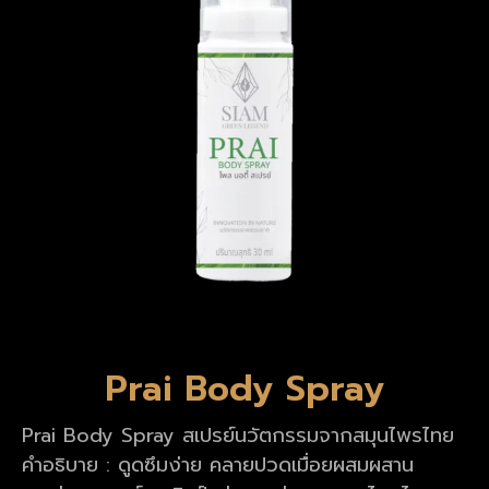
Prai Body Spray
Prai Body Spray สเปรย์นวัตกรรมจากสมุนไพรไทย
คำอธิบาย : ดูดซึมง่าย คลายปวดเมื่อยผสมผสาน