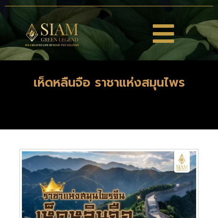
เห็ดหลืนจือ ราชาแห่งสมุนไพร