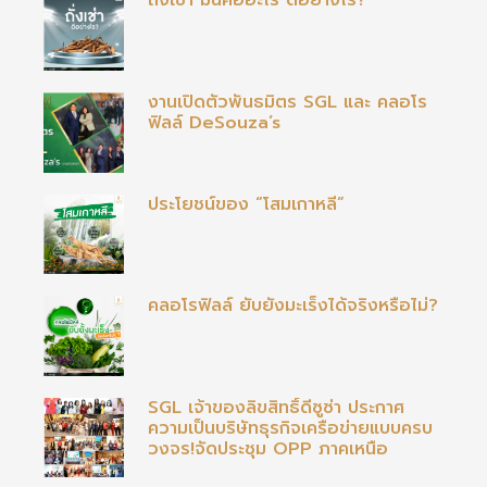
ถั่งเช่า มันคืออะไร ดีอย่างไร?
งานเปิดตัวพันธมิตร SGL และ คลอโร
ฟิลล์ DeSouza’s
ประโยชน์ของ “โสมเกาหลี”
คลอโรฟิลล์ ยับยั้งมะเร็งได้จริงหรือไม่?
SGL เจ้าของลิขสิทธิ์ดีซูซ่า ประกาศ
ความเป็นบริษัทธุรกิจเครือข่ายแบบครบ
วงจร!จัดประชุม OPP ภาคเหนือ