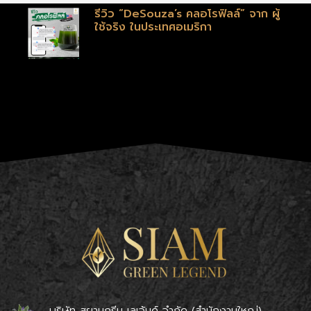
รีวิว “DeSouza’s คลอโรฟิลล์” จาก ผู้
ใช้จริง ในประเทศอเมริกา
บริษัท สยามกรีน เลเจ้นด์ จำกัด (สำนักงานใหญ่)