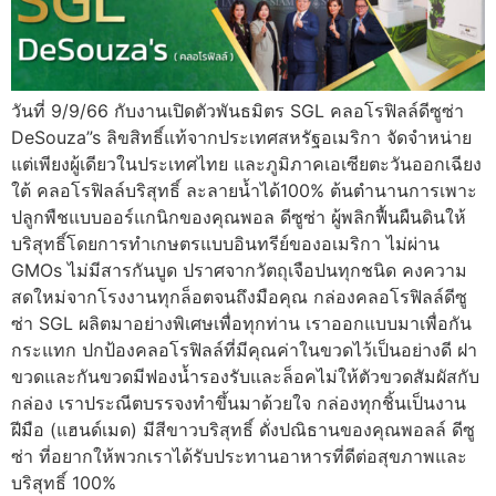
วันที่ 9/9/66 กับงานเปิดตัวพันธมิตร SGL คลอโรฟิลล์ดีซูซ่า
DeSouza”s ลิขสิทธิ์แท้จากประเทศสหรัฐอเมริกา จัดจำหน่าย
แต่เพียงผู้เดียวในประเทศไทย และภูมิภาคเอเซียตะวันออกเฉียง
ใต้ คลอโรฟิลล์บริสุทธิ์ ละลายน้ำได้100% ต้นตำนานการเพาะ
ปลูกพืชแบบออร์แกนิกของคุณพอล ดีซูซ่า ผู้พลิกฟื้นผืนดินให้
บริสุทธิ์โดยการทำเกษตรแบบอินทรีย์ของอเมริกา ไม่ผ่าน
GMOs ไม่มีสารกันบูด ปราศจากวัตถุเจือปนทุกชนิด คงความ
สดใหม่จากโรงงานทุกล็อตจนถึงมือคุณ กล่องคลอโรฟิลล์ดีซู
ซ่า SGL ผลิตมาอย่างพิเศษเพื่อทุกท่าน เราออกแบบมาเพื่อกัน
กระแทก ปกป้องคลอโรฟิลล์ที่มีคุณค่าในขวดไว้เป็นอย่างดี ฝา
ขวดและกันขวดมีฟองน้ำรองรับและล็อคไม่ให้ตัวขวดสัมผัสกับ
กล่อง เราประณีตบรรจงทำขึ้นมาด้วยใจ กล่องทุกชิ้นเป็นงาน
ฝีมือ (แฮนด์เมด) มีสีขาวบริสุทธิ์ ดั่งปณิธานของคุณพอลล์ ดีซู
ซ่า ที่อยากให้พวกเราได้รับประทานอาหารที่ดีต่อสุขภาพและ
บริสุทธิ์ 100%