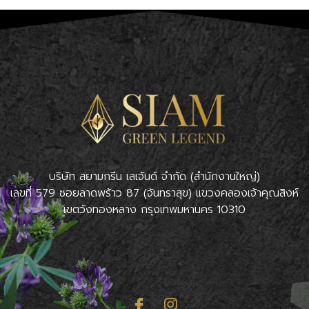
บริษัท สยามกรีน เลเจ้นด์ จำกัด (สำนักงานใหญ่)
เลขที่ 579 ซอยลาดพร้าว 87 (จันทราสุข) แขวงคลองเจ้าคุณสิงห์
เขตวังทองหลาง กรุงเทพมหานคร 10310