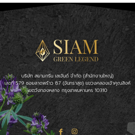
บริษัท สยามกรีน เลเจ้นด์ จำกัด (สำนักงานใหญ่)
เลขที่ 579 ซอยลาดพร้าว 87 (จันทราสุข) แขวงคลองเจ้าคุณสิงห์
เขตวังทองหลาง กรุงเทพมหานคร 10310