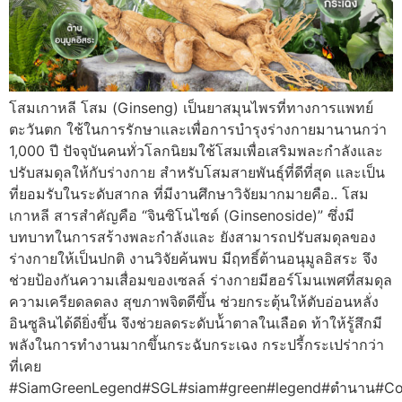
โสมเกาหลี โสม (Ginseng) เป็นยาสมุนไพรที่ทางการแพทย์
ตะวันตก ใช้ในการรักษาและเพื่อการบำรุงร่างกายมานานกว่า
1,000 ปี ปัจจุบันคนทั่วโลกนิยมใช้โสมเพื่อเสริมพละกำลังและ
ปรับสมดุลให้กับร่างกาย สำหรับโสมสายพันธุ์ที่ดีที่สุด และเป็น
ที่ยอมรับในระดับสากล ที่มีงานศึกษาวิจัยมากมายคือ.. โสม
เกาหลี สารสำคัญคือ “จินซิโนไซด์ (Ginsenoside)” ซึ่งมี
บทบาทในการสร้างพละกำลังและ ยังสามารถปรับสมดุลของ
ร่างกายให้เป็นปกติ งานวิจัยค้นพบ มีฤทธิ์ต้านอนุมูลอิสระ จึง
ช่วยป้องกันความเสื่อมของเซลล์ ร่างกายมีฮอร์โมนเพศที่สมดุล
ความเครียดลดลง สุขภาพจิตดีขึ้น ช่วยกระตุ้นให้ตับอ่อนหลั่ง
อินซูลินได้ดียิ่งขึ้น จึงช่วยลดระดับน้้าตาลในเลือด ท้าให้รู้สึกมี
พลังในการทำงานมากขึ้นกระฉับกระเฉง กระปรี้กระเปร่ากว่า
ที่เคย
#SiamGreenLegend#SGL#siam#green#legend#ตำนาน#Co